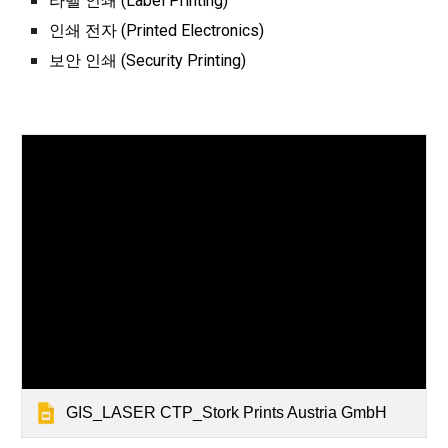
라벨 인쇄 (Label Printing)
인쇄 전자 (Printed Electronics)
보안 인쇄 (Security Printing)
GIS_LASER CTP_Stork Prints Austria GmbH